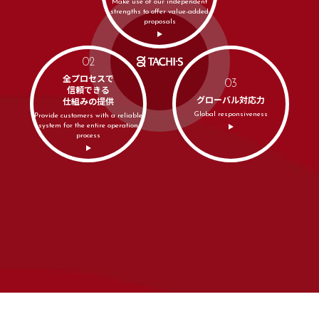
Make use of our independent
strengths to offer value-added
proposals
02
全プロセスで
03
信頼できる
グローバル対応力
仕組みの提供
Global responsiveness
Provide customers with a reliable
system for the entire operation
process